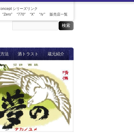
Concept シリーズリンク
“Zero”
“770″
“X”
“Ⅳ”
販売店一覧
入方法
酒トラスト
蔵元紹介