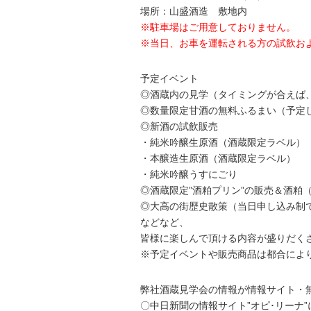
場所：山盛酒造 敷地内
※駐車場はご用意しておりません。
※当日、お車を運転される方の試飲お
予定イベント
◎酒蔵内の見学（タイミングが合えば、
◎数量限定甘酒の無料ふるまい（予定
◎新酒の試飲販売
・純米吟醸生原酒（酒蔵限定ラベル）
・本醸造生原酒（酒蔵限定ラベル）
・純米吟醸うすにごり
◎酒蔵限定”酒粕プリン”の販売＆酒粕
◎大高の街歴史散策（当日申し込み制
などなど、
皆様に楽しんで頂ける内容が盛りだく
※予定イベントや販売商品は都合によ
弊社酒蔵見学会の情報が情報サイト・
〇中日新聞の情報サイト”オピ･リーナ