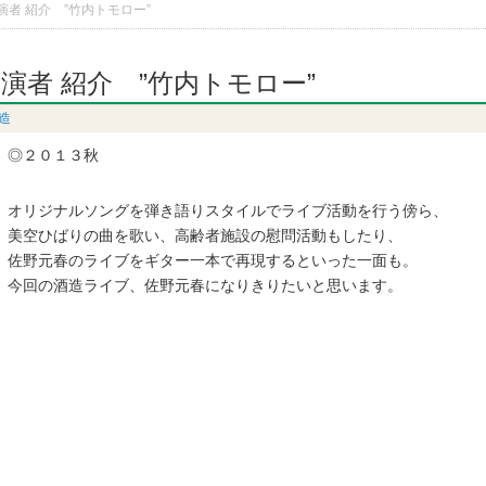
演者 紹介 ”竹内トモロー”
出演者 紹介 ”竹内トモロー”
造
◎２０１３秋
オリジナルソングを弾き語りスタイルでライブ活動を行う傍ら、
美空ひばりの曲を歌い、高齢者施設の慰問活動もしたり、
佐野元春のライブをギター一本で再現するといった一面も。
今回の酒造ライブ、佐野元春になりきりたいと思います。