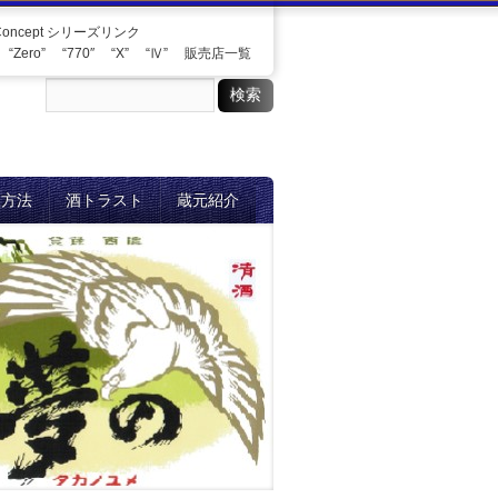
Concept シリーズリンク
“Zero”
“770″
“X”
“Ⅳ”
販売店一覧
入方法
酒トラスト
蔵元紹介