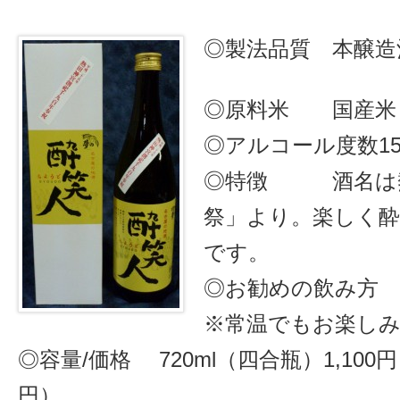
◎製法品質 本醸造
◎原料米 国産米
◎アルコール度数15
◎特徴 酒名は熱
祭」より。楽しく
です。
◎お勧めの飲み
※常温でもお楽し
◎容量/価格 720ml（四合瓶）1,100円
円）