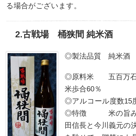
る場合がございます。
2.古戦場 桶狭間 純米酒
◎製法品質 純米酒
◎原料米 五百万
米歩合60％
◎アルコール度数15
◎特徴 米の旨み
田信長と今川義元の決