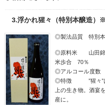
3.浮かれ猩々（特別本醸造）
◎製法品質 特別
◎原料米 山田錦
米歩合 70％
◎アルコール度数 
◎特徴 ”猩々”
上の生き物。酒宴
産に。