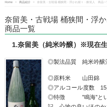
Home
商品紹介
奈留美・古戦場 桶狭間・浮かれ猩々・酔笑人 商品一
奈留美・古戦場 桶狭間・浮
商品一覧
1.奈留美（純米吟醸）※現在
◎製法品質 純米吟醸
◎原料米 山田錦 
◎アルコール度数 15
◎特徴 ”鳴海”と
記。心地の良いほのか