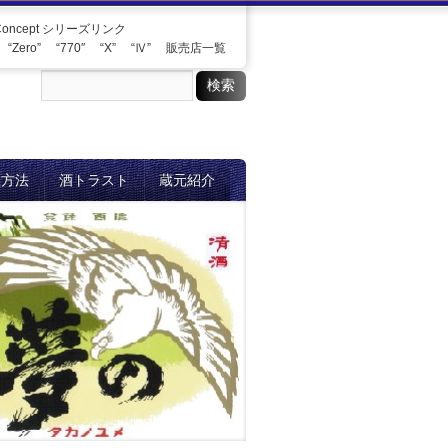
Concept シリーズリンク
“Zero”
“770″
“X”
“Ⅳ”
販売店一覧
入方法
酒トラスト
蔵元紹介