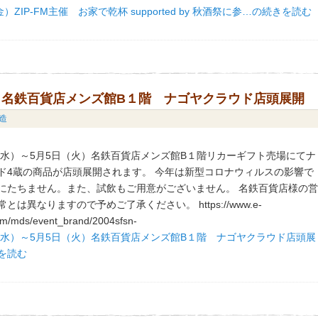
金）ZIP-FM主催 お家で乾杯 supported by 秋酒祭に参…の続きを読む
火）名鉄百貨店メンズ館B１階 ナゴヤクラウド店頭展開
造
（水）～5月5日（火）名鉄百貨店メンズ館B１階リカーギフト売場にてナ
ド4蔵の商品が店頭展開されます。 今年は新型コロナウィルスの影響で
にたちません。また、試飲もご用意がございません。 名鉄百貨店様の
とは異なりますので予めご了承ください。 https://www.e-
om/mds/event_brand/2004sfsn-
日（水）～5月5日（火）名鉄百貨店メンズ館B１階 ナゴヤクラウド店頭展
を読む