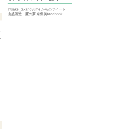
行
@sake_takanoyume からのツイート
山盛酒造 鷹の夢 奈留美facebook
場
シ