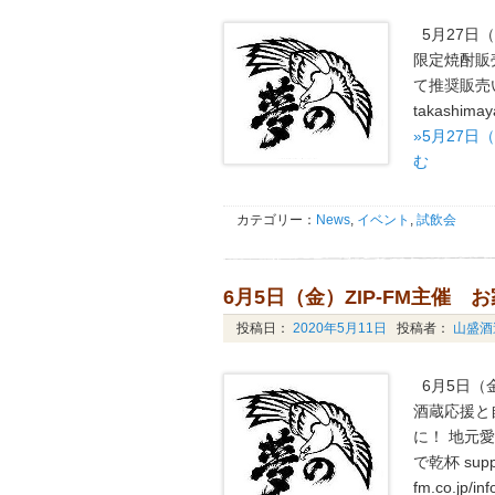
5月27日（
限定焼酎販
て推奨販売いたし
takashimaya
»5月27日
む
カテゴリー：
News
,
イベント
,
試飲会
6月5日（金）ZIP-FM主催 お
投稿日：
2020年5月11日
投稿者：
山盛酒
6月5日（金
酒蔵応援と
に！ 地元
で乾杯 sup
fm.co.jp/inf