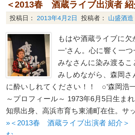
＜2013春 酒蔵ライブ出演者 
投稿日：
2013年4月2日
投稿者：
山盛酒造
もはや酒蔵ライブに欠
一’さん。心に響く一
みなさんに染み渡るこ
みしめながら、森岡さ
に酔いしれてください！！ ○’森岡浩一
～プロフィール～ 1973年6月5日生ま
知県出身、高浜市育ち東浦町在住。サ
»＜2013春 酒蔵ライブ出演者 紹介
む