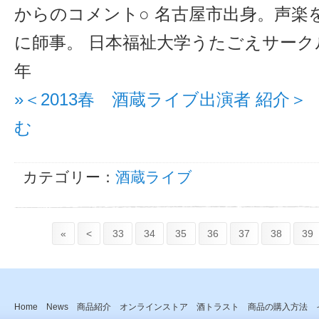
からのコメント○ 名古屋市出身。声楽
に師事。 日本福祉大学うたごえサー
年
»＜2013春 酒蔵ライブ出演者 紹介
む
カテゴリー：
酒蔵ライブ
«
<
33
34
35
36
37
38
39
Home
News
商品紹介
オンラインストア
酒トラスト
商品の購入方法