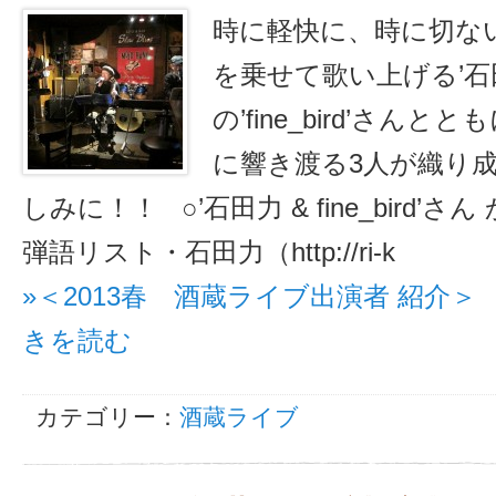
時に軽快に、時に切な
を乗せて歌い上げる’石
の’fine_bird’さ
に響き渡る3人が織り
しみに！！ ○’石田力 & fine_bird’
弾語リスト・石田力（http://ri-k
»＜2013春 酒蔵ライブ出演者 紹介＞ 石田
きを読む
カテゴリー：
酒蔵ライブ